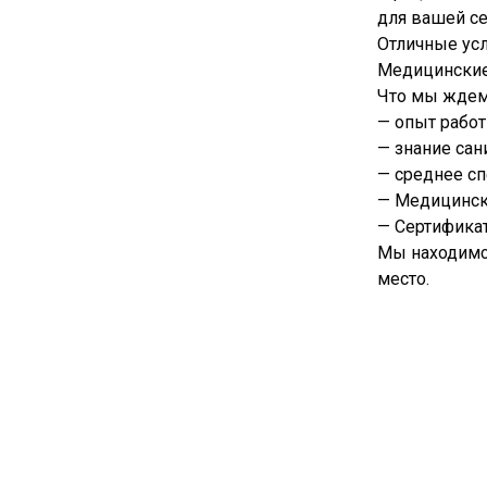
для вашей с
Отличные ус
Медицинские 
Что мы ждем 
— опыт работ
— знание са
— среднее сп
— Медицинск
— Сертификат
Мы находимся
место.